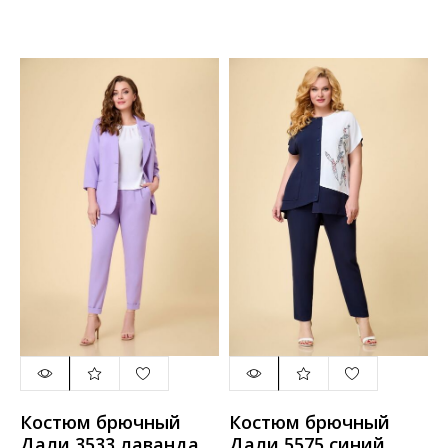
Костюм брючный
Костюм брючный
Дали 3533 лаванда
Дали 5575 синий