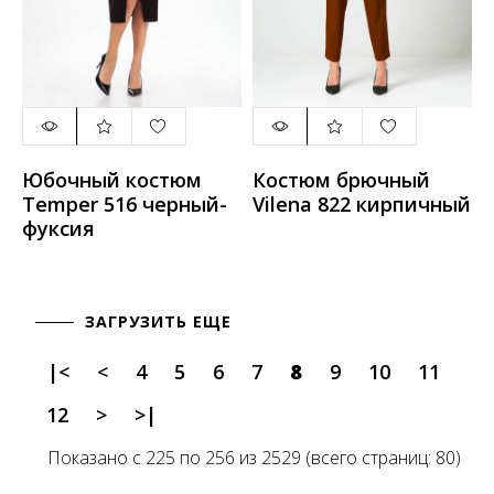
Юбочный костюм
Костюм брючный
Temper 516 черный-
Vilena 822 кирпичный
фуксия
ЗАГРУЗИТЬ ЕЩЕ
|<
<
4
5
6
7
8
9
10
11
12
>
>|
Показано с 225 по 256 из 2529 (всего страниц: 80)